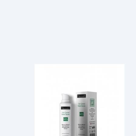
Ücretsiz Tasarım
Konusunda Uzman
Tasarımcılarımız Sizin İçin En
Özgün ve Dikkat Çekici Tasarımları
Size Sunar
1992
Kaliteden 
33 YIL
En Güvenilir Ambalaj