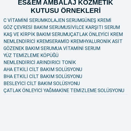
ES&EM AMBALAJ KOZMETİK
KUTUSU ÖRNEKLERİ
C VİTAMİNİ SERUM
KOLAJEN SERUM
GÜNEŞ KREMİ
GÖZ ÇEVRESİ BAKIM SERUMU
SİVİLCE KARŞITI SERUM
KAŞ VE KİRPİK BAKIM SERUMU
ÇATLAK ÖNLEYİCİ KREM
NEMLENDİRİCİ KREM
SERAMİD KREM
HYALURONİK ASİT
GÖZENEK BAKIM SERUMU
A VİTAMİNİ SERUM
YÜZ TEMİZLEME KÖPÜĞÜ
NEMLENDİRİCİ ARINDIRICI TONİK
AHA ETKİLİ CİLT BAKIM SOLÜSYONU
BHA ETKİLİ CİLT BAKIM SOLÜSYONU
BESLEYİCİ CİLT BAKIM SOLÜSYONU
ÇATLAK ÖNLEYİCİ YAĞ
MAKİNE TEMİZLEME SOLÜSYONU