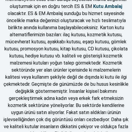
oluşturmak için en doğru tercih ES & EM
Kutu Ambalaj
olacaktır. ES & EM Ambalaj sunduğu bu hizmet sayesinde
öncelikle marka değerinizi oluşturacak ve hızlı teslimatıyla
birlikte anında kullanıma başlayabileceksiniz
.
Karton kutu
alternatiflerimizin bazıları: ilaç kutusu, kozmetik kutusu,
mücevherat kutusu, ayakkabı kutusu, eşarp kutusu, gömlek
kutusu, promosyon kutusu, kitap kutusu, CD kutusu, çikolata
kutusu, hediye kutusu vb. kaliteli ve gösterişli kozmetik
malzemesi kutuları yoğun talep görmektedir. Kozmetik
sektöründe yer alan ürünler içerisinde ki malzemelerin
kalitesi veya kullanım şekliyle değil de dışında ki kutu ile ilgi
çekmektedir. Geçmişte de günümüzde de bu husus kesinlikle
değişiklik göstermemiştir. İnsanlar kişisel bakımını
gerçekleştirmek adına kadın veya erkek fark etmeksizin
kozmetik sektörüne yöneliyorlar. Bu sektörde kendilerine
uygun ürünü satın alıyorlar. Fakat satın aldıkları ürünün
işlevselliğinden çok dış görüntüsü onları cezbediyor. Daha şık
ve kaliteli kutular insanların dikkatini çekiyor ve oldukça fazla