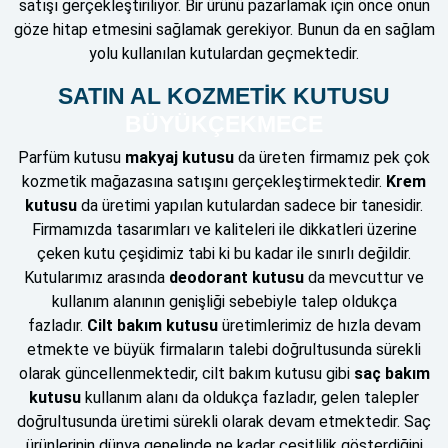
satışı gerçekleştiriliyor. Bir ürünü pazarlamak için önce onun
göze hitap etmesini sağlamak gerekiyor. Bunun da en sağlam
yolu kullanılan kutulardan geçmektedir.
SATIN AL KOZMETİK KUTUSU
BÜYÜKÇEKMECE
Parfüm kutusu
makyaj kutusu
da üreten firmamız pek çok
kozmetik mağazasına satışını gerçekleştirmektedir.
Krem
kutusu
da üretimi yapılan kutulardan sadece bir tanesidir.
Firmamızda tasarımları ve kaliteleri ile dikkatleri üzerine
çeken kutu çeşidimiz tabi ki bu kadar ile sınırlı değildir.
Kutularımız arasında
deodorant kutusu
da mevcuttur ve
kullanım alanının genişliği sebebiyle talep oldukça
fazladır.
Cilt bakım kutusu
üretimlerimiz de hızla devam
etmekte ve büyük firmaların talebi doğrultusunda sürekli
olarak güncellenmektedir, cilt bakım kutusu gibi
saç bakım
kutusu
kullanım alanı da oldukça fazladır, gelen talepler
doğrultusunda üretimi sürekli olarak devam etmektedir. Saç
ürünlerinin dünya genelinde ne kadar çeşitlilik gösterdiğini