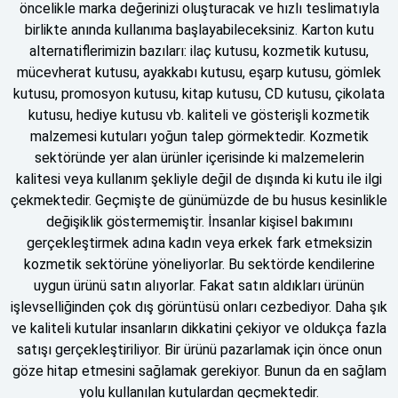
öncelikle marka değerinizi oluşturacak ve hızlı teslimatıyla
birlikte anında kullanıma başlayabileceksiniz
.
Karton kutu
alternatiflerimizin bazıları: ilaç kutusu, kozmetik kutusu,
mücevherat kutusu, ayakkabı kutusu, eşarp kutusu, gömlek
kutusu, promosyon kutusu, kitap kutusu, CD kutusu, çikolata
kutusu, hediye kutusu vb. kaliteli ve gösterişli kozmetik
malzemesi kutuları yoğun talep görmektedir. Kozmetik
sektöründe yer alan ürünler içerisinde ki malzemelerin
kalitesi veya kullanım şekliyle değil de dışında ki kutu ile ilgi
çekmektedir. Geçmişte de günümüzde de bu husus kesinlikle
değişiklik göstermemiştir. İnsanlar kişisel bakımını
gerçekleştirmek adına kadın veya erkek fark etmeksizin
kozmetik sektörüne yöneliyorlar. Bu sektörde kendilerine
uygun ürünü satın alıyorlar. Fakat satın aldıkları ürünün
işlevselliğinden çok dış görüntüsü onları cezbediyor. Daha şık
ve kaliteli kutular insanların dikkatini çekiyor ve oldukça fazla
satışı gerçekleştiriliyor. Bir ürünü pazarlamak için önce onun
göze hitap etmesini sağlamak gerekiyor. Bunun da en sağlam
yolu kullanılan kutulardan geçmektedir.