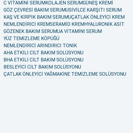
C VİTAMİNİ SERUM
KOLAJEN SERUM
GÜNEŞ KREMİ
GÖZ ÇEVRESİ BAKIM SERUMU
SİVİLCE KARŞITI SERUM
KAŞ VE KİRPİK BAKIM SERUMU
ÇATLAK ÖNLEYİCİ KREM
NEMLENDİRİCİ KREM
SERAMİD KREM
HYALURONİK ASİT
GÖZENEK BAKIM SERUMU
A VİTAMİNİ SERUM
YÜZ TEMİZLEME KÖPÜĞÜ
NEMLENDİRİCİ ARINDIRICI TONİK
AHA ETKİLİ CİLT BAKIM SOLÜSYONU
BHA ETKİLİ CİLT BAKIM SOLÜSYONU
BESLEYİCİ CİLT BAKIM SOLÜSYONU
ÇATLAK ÖNLEYİCİ YAĞ
MAKİNE TEMİZLEME SOLÜSYONU