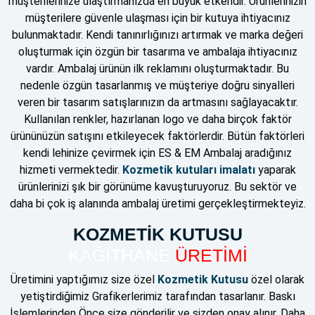
müşterilerinize ulaştırmanızda en büyük etkendir. Ürünlerinizin
müşterilere güvenle ulaşması için bir kutuya ihtiyacınız
bulunmaktadır. Kendi tanınırlığınızı artırmak ve marka değeri
oluşturmak için özgün bir tasarıma ve ambalaja ihtiyacınız
vardır. Ambalaj ürünün ilk reklamını oluşturmaktadır. Bu
nedenle özgün tasarlanmış ve müşteriye doğru sinyalleri
veren bir tasarım satışlarınızın da artmasını sağlayacaktır.
Kullanılan renkler, hazırlanan logo ve daha birçok faktör
ürününüzün satışını etkileyecek faktörlerdir. Bütün faktörleri
kendi lehinize çevirmek için ES & EM Ambalaj aradığınız
hizmeti vermektedir.
Kozmetik kutuları imalatı
yaparak
ürünlerinizi şık bir görünüme kavuşturuyoruz. Bu sektör ve
daha bi çok iş alanında ambalaj üretimi gerçekleştirmekteyiz.
KOZMETİK KUTUSU
KAĞITHANE
ÜRETİMİ
Üretimini yaptığımız size özel
Kozmetik Kutusu
özel olarak
yetiştirdiğimiz Grafikerlerimiz tarafından tasarlanır. Baskı
İşlemlerinden Önce size gönderilir ve sizden onay alınır. Daha