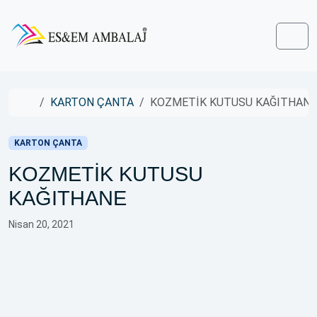
Skip to content
Skip to footer
Men
Home
KARTON ÇANTA
KOZMETİK KUTUSU KAĞITHANE
KARTON ÇANTA
KOZMETİK KUTUSU
KAĞITHANE
Nisan 20, 2021