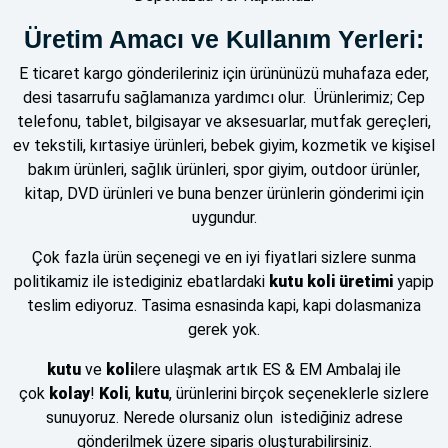
Üretim Amacı ve Kullanım Yerleri:
E ticaret kargo gönderileriniz için ürününüzü muhafaza eder,
desi tasarrufu sağlamanıza yardımcı olur. Ürünlerimiz; Cep
telefonu, tablet, bilgisayar ve aksesuarlar, mutfak gereçleri,
ev tekstili, kırtasiye ürünleri, bebek giyim, kozmetik ve kişisel
bakım ürünleri, sağlık ürünleri, spor giyim, outdoor ürünler,
kitap, DVD ürünleri ve buna benzer ürünlerin gönderimi için
uygundur.
Çok fazla ürün seçenegi ve en iyi fiyatlari sizlere sunma
politikamiz ile istediginiz ebatlardaki
kutu koli üretimi
yapip
teslim ediyoruz. Tasima esnasinda kapi, kapi dolasmaniza
gerek yok.
kutu
ve
koli
lere ulaşmak artık ES & EM Ambalaj ile
çok
kolay
!
Koli
,
kutu
, ürünlerini birçok seçeneklerle sizlere
sunuyoruz. Nerede olursaniz olun istediğiniz adrese
gönderilmek üzere siparis oluşturabilirsiniz.